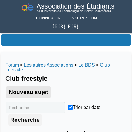
Association des Étudiants
de l'Université de Technologie de Belfort-Montbéliard
CONNEXION
INSCRIPTION
Forum
>
Les autres Associations
>
Le BDS
>
Club
freestyle
Club freestyle
Nouveau sujet
Trier par date