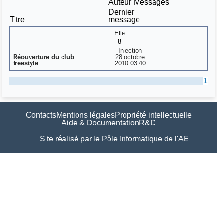
Auteur
Messages
Dernier
Titre
message
Ellé
8
Injection
Réouverture du club
28 octobre
freestyle
2010 03:40
1
Contacts
Mentions légales
Propriété intellectuelle
Aide & Documentation
R&D
Site réalisé par le Pôle Informatique de l'AE